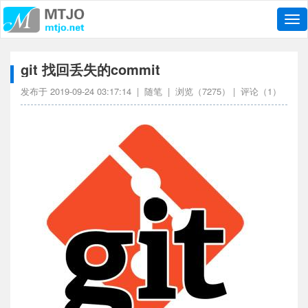
导
航
git 找回丢失的commit
发布于
2019-09-24 03:17:14
|
随笔
| 浏览（
7275
） | 评论（
1
）