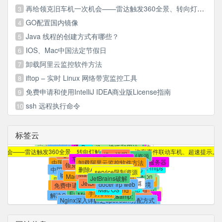
再给领克旧车机一次机会——雷达触发360全景、转向灯触发360全景、汽车事件联动车机、超速提示。。。一样都不能少
3
GO配置国内镜像
4
Java 线程的创建方式有哪些？
5
IOS、Mac中国法定节假日
6
卸载阿里云监控软件方法
7
iftop – 实时 Linux 网络带宽监控工具
8
免费申请和使用IntelliJ IDEA商业版License指南
9
ssh 远程执行命令
10
标签云
规范化编写Java 代码
本文提供精简方法
apt-get instlll iftop
web管理
iftop的基本用法
ssh 远程执行命令
内网穿透
docker
还有很多广告
yum install iftop
节假日安排的通知
国务院办公厅法定节假日安排通知
监控 Linux 网络接口
插件
frp
r3d
镜像
systemd
小米官方插件
官方下载安装的迅雷有很多没有用的功能
下载并安装iftop
r2d
国务院办公厅节假日安排
节假日安排通知
多媒体VIP破解
git reflog
frpc
DockerHub
iftop 选项和用法
frp镜像
Supervisor
重启自己
systemctl
r1d
进程守护
重启
Dnsmasq 配置文件详解
iftop
次机会——雷达触发360全景、转向灯触发360全景、汽车事件联动车机、超速提示
法定节假日.ics
frpc-mips
伴听VIP破解
rebase
异常报警
frp容器
Nginx 反向代理 DockerHub
重启程序
iftop说明
规则
小米路由器插件
DockerHub加速
systemd 限制资源
.gitignore
忽略
macstroke官网
FileBrowser
车机辅助工具功能介绍
不生效
JetBrains开源证书
supervisor
中国法定节假日.ics
Git
完全自定义手势
领克VIP破解
commit
使用docker搭建frp服务器
卸载阿里云监控软件方法
docker容器迁移
systemctl限制资源
主从
解决办法
领克E03替换开机动画
mysql主从复制
领克开机动画
slave
FileBrowser-mips
支持
前端优化
macstroke 安装
开源项目证书
中国法定节假日订阅
自定义手势
docker frp
删除AliYunDun残留
commit丢失
忽略文件及目录
mysql
修改Docker默认存储位置
service限制资源
常用
Iphone日期订阅
去掉
Mac日历订阅
App
python
nginx
EditView
IDEA 证书
macstroke.dmg
MacOS日历订阅
ignore
鼠标手势
android
frp web
数据库
找回
JetBrains破解
workspace
Github
默认焦点
JetBrains证书
逻辑运算
macstroke for mac
虚拟环境
JetBrains TNT
Hybrid
git
Android 中文乱码
docer frp web
免费申请JetBrains证书
svn
IDEA破解
手势
LINUX
navicat保持连接
Git 命令详解及常用命令
修改工作目录
Android
项目
问题
Stroke
Mac OS
and
venv
Android Webview
EasyStroke
解决SSH自动断线问题
退出程序
手势识别
macos
安装多个版本
对象与数组的转换
MacStroke
git操作相关
安装jenkins
&amp;&amp;
类库
实现
开发
查看死锁和解除锁
心跳
基于
Nginx深入详解之upstream分配方式
返回键
macstroke
ssh
centos7
JDK
常见问题
再按一次
nginx负载均衡
ANDROID
Redis
调用系统默认浏览器
批量删除Redis
配置
使用心得
批量删除
easystroke
Android Studio
XDebug
Key
文件自身
PHP
Macgesture
调试
如何在一台机器上配置多个git的rsa