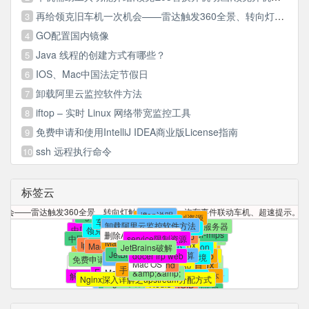
再给领克旧车机一次机会——雷达触发360全景、转向灯触发360全景、汽车事件联动车机、超速提示。。。一样都不能少
3
GO配置国内镜像
4
Java 线程的创建方式有哪些？
5
IOS、Mac中国法定节假日
6
卸载阿里云监控软件方法
7
iftop – 实时 Linux 网络带宽监控工具
8
免费申请和使用IntelliJ IDEA商业版License指南
9
ssh 远程执行命令
10
标签云
规范化编写Java 代码
apt-get instlll iftop
iftop的基本用法
本文提供精简方法
ssh 远程执行命令
web管理
docker
节假日安排的通知
yum install iftop
监控 Linux 网络接口
内网穿透
国务院办公厅法定节假日安排通知
还有很多广告
systemd
镜像
国务院办公厅节假日安排
插件
frp
r3d
小米官方插件
节假日安排通知
下载并安装iftop
iftop 选项和用法
DockerHub
多媒体VIP破解
官方下载安装的迅雷有很多没有用的功能
frp镜像
systemctl
frpc
r2d
git reflog
机会——雷达触发360全景、转向灯触发360全景、汽车事件联动车机、超速提示。
Supervisor
重启自己
进程守护
frpc-mips
r1d
伴听VIP破解
Nginx 反向代理 DockerHub
法定节假日.ics
iftop
iftop说明
frp容器
Dnsmasq 配置文件详解
重启
systemd 限制资源
DockerHub加速
异常报警
rebase
车机辅助工具功能介绍
规则
重启程序
FileBrowser
.gitignore
小米路由器插件
使用docker搭建frp服务器
supervisor
领克VIP破解
卸载阿里云监控软件方法
忽略
JetBrains开源证书
中国法定节假日.ics
macstroke官网
不生效
systemctl限制资源
领克E03替换开机动画
commit
领克开机动画
完全自定义手势
Git
FileBrowser-mips
解决办法
docker容器迁移
支持
删除AliYunDun残留
主从
docker frp
中国法定节假日订阅
开源项目证书
slave
macstroke 安装
mysql主从复制
service限制资源
前端优化
Mac日历订阅
commit丢失
自定义手势
常用
Iphone日期订阅
mysql
nginx
MacOS日历订阅
忽略文件及目录
python
修改Docker默认存储位置
frp web
IDEA 证书
JetBrains破解
macstroke.dmg
去掉
EditView
数据库
App
Github
找回
JetBrains证书
鼠标手势
JetBrains TNT
逻辑运算
ignore
android
docer frp web
虚拟环境
workspace
默认焦点
免费申请JetBrains证书
IDEA破解
macstroke for mac
LINUX
git
Hybrid
Mac OS
navicat保持连接
项目
and
Android 中文乱码
Stroke
手势
svn
venv
问题
修改工作目录
Android
手势识别
Git 命令详解及常用命令
EasyStroke
MacStroke
解决SSH自动断线问题
&amp;&amp;
安装多个版本
Android Webview
类库
查看死锁和解除锁
macos
退出程序
安装jenkins
git操作相关
对象与数组的转换
心跳
开发
Nginx深入详解之upstream分配方式
实现
ssh
nginx负载均衡
JDK
Redis
ANDROID
centos7
基于
返回键
macstroke
再按一次
常见问题
调用系统默认浏览器
批量删除
批量删除Redis
Key
文件自身
XDebug
easystroke
配置
使用心得
Android Studio
如何在一台机器上配置多个git的rsa
Macgesture
调试
PHP