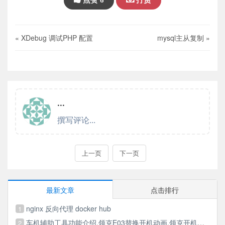
点赞
6
打赏
« XDebug 调试PHP 配置
mysql主从复制 »
最新文章
点击排行
nginx 反向代理 docker hub
1
车机辅助工具功能介绍,领克E03替换开机动画,领克开机动画,领克VIP破解,伴听VIP破解,多媒体VIP破解
2