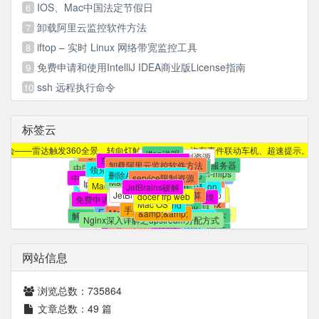
IOS、Mac中国法定节假日
6
卸载阿里云监控软件方法
7
iftop – 实时 Linux 网络带宽监控工具
8
免费申请和使用IntelliJ IDEA商业版License指南
9
ssh 远程执行命令
10
标签云
规范化编写Java 代码
apt-get instlll iftop
iftop的基本用法
本文提供精简方法
ssh 远程执行命令
web管理
docker
节假日安排的通知
yum install iftop
监控 Linux 网络接口
内网穿透
国务院办公厅法定节假日安排通知
还有很多广告
systemd
镜像
国务院办公厅节假日安排
插件
frp
r3d
小米官方插件
节假日安排通知
下载并安装iftop
iftop 选项和用法
DockerHub
多媒体VIP破解
官方下载安装的迅雷有很多没有用的功能
frp镜像
systemctl
frpc
r2d
git reflog
机会——雷达触发360全景、转向灯触发360全景、汽车事件联动车机、超速提示。
Supervisor
重启自己
进程守护
frpc-mips
r1d
伴听VIP破解
Nginx 反向代理 DockerHub
法定节假日.ics
iftop
iftop说明
frp容器
Dnsmasq 配置文件详解
重启
systemd 限制资源
DockerHub加速
异常报警
rebase
车机辅助工具功能介绍
规则
重启程序
FileBrowser
.gitignore
小米路由器插件
使用docker搭建frp服务器
supervisor
领克VIP破解
卸载阿里云监控软件方法
忽略
JetBrains开源证书
中国法定节假日.ics
macstroke官网
不生效
systemctl限制资源
领克E03替换开机动画
commit
领克开机动画
完全自定义手势
Git
FileBrowser-mips
解决办法
docker容器迁移
支持
删除AliYunDun残留
主从
docker frp
中国法定节假日订阅
开源项目证书
slave
macstroke 安装
mysql主从复制
service限制资源
前端优化
Mac日历订阅
commit丢失
自定义手势
常用
Iphone日期订阅
mysql
nginx
MacOS日历订阅
忽略文件及目录
python
修改Docker默认存储位置
frp web
IDEA 证书
JetBrains破解
macstroke.dmg
去掉
EditView
数据库
App
Github
找回
JetBrains证书
鼠标手势
JetBrains TNT
逻辑运算
ignore
android
docer frp web
虚拟环境
workspace
默认焦点
免费申请JetBrains证书
IDEA破解
macstroke for mac
LINUX
git
Hybrid
Mac OS
navicat保持连接
项目
and
Android 中文乱码
Stroke
手势
svn
venv
问题
修改工作目录
Android
手势识别
Git 命令详解及常用命令
EasyStroke
MacStroke
解决SSH自动断线问题
&amp;&amp;
安装多个版本
Android Webview
类库
查看死锁和解除锁
macos
退出程序
安装jenkins
git操作相关
对象与数组的转换
心跳
开发
Nginx深入详解之upstream分配方式
实现
ssh
nginx负载均衡
JDK
Redis
ANDROID
centos7
基于
返回键
macstroke
再按一次
常见问题
调用系统默认浏览器
批量删除
批量删除Redis
Key
文件自身
XDebug
easystroke
配置
使用心得
Android Studio
如何在一台机器上配置多个git的rsa
Macgesture
调试
PHP
网站信息
浏览总数：
735864
文章总数：
49
篇