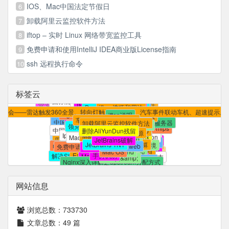
IOS、Mac中国法定节假日
6
卸载阿里云监控软件方法
7
iftop – 实时 Linux 网络带宽监控工具
8
免费申请和使用IntelliJ IDEA商业版License指南
9
ssh 远程执行命令
10
标签云
规范化编写Java 代码
本文提供精简方法
apt-get instlll iftop
web管理
内网穿透
iftop的基本用法
ssh 远程执行命令
docker
还有很多广告
yum install iftop
插件
frp
r3d
节假日安排的通知
国务院办公厅法定节假日安排通知
监控 Linux 网络接口
镜像
小米官方插件
systemd
r2d
官方下载安装的迅雷有很多没有用的功能
下载并安装iftop
节假日安排通知
国务院办公厅节假日安排
git reflog
frpc
重启自己
Supervisor
多媒体VIP破解
frp镜像
DockerHub
r1d
iftop 选项和用法
重启
进程守护
systemctl
Dnsmasq 配置文件详解
iftop
法定节假日.ics
frpc-mips
rebase
次机会——雷达触发360全景、转向灯触发360全景、汽车事件联动车机、超速提示
重启程序
伴听VIP破解
异常报警
规则
小米路由器插件
frp容器
Nginx 反向代理 DockerHub
.gitignore
忽略
iftop说明
DockerHub加速
systemd 限制资源
macstroke官网
不生效
Git
JetBrains开源证书
FileBrowser
完全自定义手势
supervisor
commit
车机辅助工具功能介绍
中国法定节假日.ics
docker容器迁移
领克VIP破解
使用docker搭建frp服务器
主从
卸载阿里云监控软件方法
mysql主从复制
解决办法
slave
systemctl限制资源
前端优化
领克E03替换开机动画
领克开机动画
macstroke 安装
支持
自定义手势
FileBrowser-mips
开源项目证书
忽略文件及目录
中国法定节假日订阅
commit丢失
mysql
修改Docker默认存储位置
docker frp
删除AliYunDun残留
常用
去掉
service限制资源
App
EditView
Iphone日期订阅
python
ignore
macstroke.dmg
Mac日历订阅
鼠标手势
android
nginx
IDEA 证书
MacOS日历订阅
数据库
找回
frp web
workspace
JetBrains破解
默认焦点
Github
JetBrains证书
Hybrid
git
Android 中文乱码
macstroke for mac
虚拟环境
逻辑运算
svn
JetBrains TNT
手势
docer frp web
LINUX
免费申请JetBrains证书
navicat保持连接
IDEA破解
Git 命令详解及常用命令
Android
修改工作目录
问题
项目
Stroke
Android Webview
Mac OS
and
venv
退出程序
对象与数组的转换
解决SSH自动断线问题
macos
EasyStroke
git操作相关
安装多个版本
手势识别
安装jenkins
MacStroke
实现
类库
开发
&amp;&amp;
心跳
查看死锁和解除锁
基于
返回键
macstroke
常见问题
再按一次
Nginx深入详解之upstream分配方式
centos7
JDK
ssh
nginx负载均衡
ANDROID
调用系统默认浏览器
Redis
配置
使用心得
批量删除Redis
easystroke
Android Studio
批量删除
XDebug
Key
文件自身
PHP
Macgesture
调试
如何在一台机器上配置多个git的rsa
网站信息
浏览总数：
733730
文章总数：
49
篇