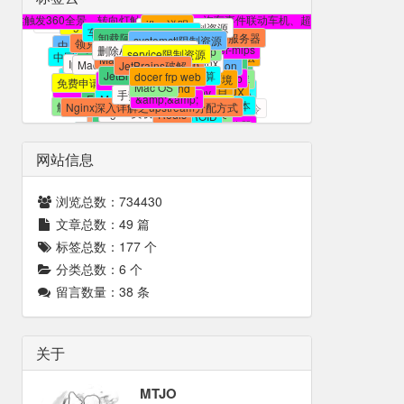
规范化编写Java 代码
iftop的基本用法
apt-get instlll iftop
ssh 远程执行命令
本文提供精简方法
节假日安排的通知
监控 Linux 网络接口
web管理
docker
yum install iftop
国务院办公厅法定节假日安排通知
systemd
内网穿透
还有很多广告
镜像
国务院办公厅节假日安排
插件
iftop 选项和用法
DockerHub
小米官方插件
多媒体VIP破解
frp
节假日安排通知
r3d
下载并安装iftop
frp镜像
systemctl
官方下载安装的迅雷有很多没有用的功能
frpc
雷达触发360全景、转向灯触发360全景、汽车事件联动车机、超速提示。。。一样
r2d
git reflog
Supervisor
iftop说明
Nginx 反向代理 DockerHub
frp容器
frpc-mips
伴听VIP破解
进程守护
重启自己
法定节假日.ics
systemd 限制资源
iftop
DockerHub加速
Dnsmasq 配置文件详解
r1d
异常报警
重启
车机辅助工具功能介绍
FileBrowser
rebase
卸载阿里云监控软件方法
使用docker搭建frp服务器
领克VIP破解
.gitignore
规则
supervisor
systemctl限制资源
重启程序
中国法定节假日.ics
小米路由器插件
JetBrains开源证书
领克E03替换开机动画
macstroke官网
不生效
忽略
领克开机动画
FileBrowser-mips
删除AliYunDun残留
commit
docker frp
支持
解决办法
完全自定义手势
Git
中国法定节假日订阅
service限制资源
docker容器迁移
开源项目证书
主从
slave
macstroke 安装
Mac日历订阅
mysql主从复制
Iphone日期订阅
nginx
常用
MacOS日历订阅
python
mysql
frp web
前端优化
commit丢失
JetBrains破解
自定义手势
IDEA 证书
忽略文件及目录
修改Docker默认存储位置
macstroke.dmg
去掉
数据库
JetBrains TNT
EditView
逻辑运算
Github
JetBrains证书
docer frp web
虚拟环境
App
找回
IDEA破解
免费申请JetBrains证书
鼠标手势
android
ignore
默认焦点
macstroke for mac
workspace
Mac OS
LINUX
and
项目
git
navicat保持连接
venv
Stroke
Hybrid
手势识别
Android 中文乱码
问题
手势
EasyStroke
svn
MacStroke
修改工作目录
Android
&amp;&amp;
Git 命令详解及常用命令
解决SSH自动断线问题
安装多个版本
类库
查看死锁和解除锁
Nginx深入详解之upstream分配方式
Android Webview
心跳
安装jenkins
macos
开发
退出程序
git操作相关
nginx负载均衡
对象与数组的转换
实现
ssh
Redis
ANDROID
JDK
centos7
macstroke
基于
批量删除
返回键
再按一次
调用系统默认浏览器
批量删除Redis
常见问题
Key
文件自身
XDebug
easystroke
配置
Android Studio
使用心得
如何在一台机器上配置多个git的rsa
Macgesture
调试
PHP
网站信息
浏览总数：
734430
文章总数：
49
篇
标签总数：
177
个
分类总数：
6
个
留言数量：
38
条
关于
MTJO